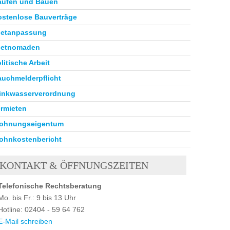
aufen und Bauen
ostenlose Bauverträge
ietanpassung
ietnomaden
litische Arbeit
auchmelderpflicht
rinkwasserverordnung
ermieten
ohnungseigentum
ohnkostenbericht
KONTAKT & ÖFFNUNGSZEITEN
Telefonische Rechtsberatung
Mo. bis Fr.: 9 bis 13 Uhr
Hotline: 02404 - 59 64 762
E-Mail schreiben