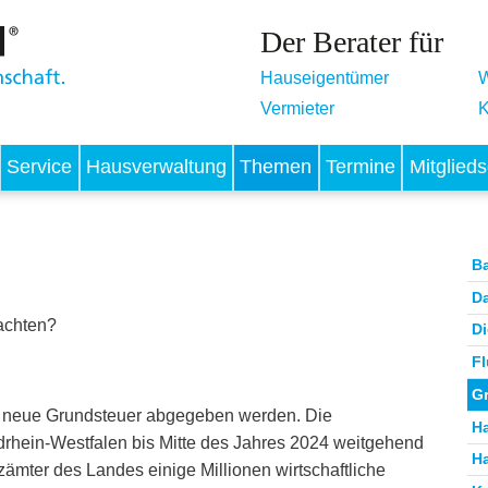
Der Berater für
Hauseigentümer
W
Vermieter
K
Service
Hausverwaltung
Themen
Termine
Mitglieds
B
D
achten?
D
Fl
G
ie neue Grundsteuer abgegeben werden. Die
H
drhein-Westfalen bis Mitte des Jahres 2024 weitgehend
H
ämter des Landes einige Millionen wirtschaftliche