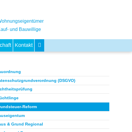
ohnungseigentümer
auf- und Bauwillige
chaft
Kontakt
auordnung
atenschutzgrundverordnung (DSGVO)
ichtheitsprüfung
üchtlinge
rundsteuer-Reform
auseigentum
aus & Grund Regional