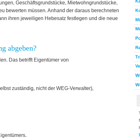
K
nungen, Geschäftsgrundstücke, Mietwohngrundstücke,
K
, neu bewerten müssen. Anhand der daraus berechneten
n ihren jeweiligen Hebesatz festlegen und die neue
M
M
Po
ung abgeben?
R
T
en. Das betrifft Eigentümer von
V
W
W
lbst zuständig, nicht der WEG-Verwalter),
Eigentümers.