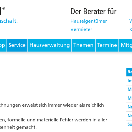
Der Berater für
Hauseigentümer
Vermieter
K
op
Service
Hausverwaltung
Themen
Termine
Mitg
B
In
Mi
Mi
chnungen erweist sich immer wieder als reichlich
Ne
Ne
n, formelle und materielle Fehler werden in aller
So
senheit gemacht.