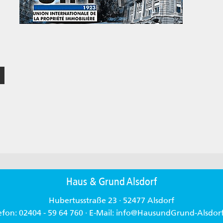
Haus & Grund Alsdorf
Hubertusstraße 23 · 52477 Alsdorf
efon: 02404 - 59 64 760 · E-Mail: info@HausundGrund-Alsdor