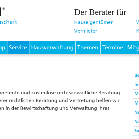
Der Berater für
Hauseigentümer
Vermieter
K
op
Service
Hausverwaltung
Themen
Termine
Mitg
B
In
petente und kostenlose rechtsanwaltliche Beratung.
Mi
erer rechtlichen Beratung und Vertretung helfen wir
Mi
n in der Bewirtschaftung und Verwaltung Ihres
Ne
Ne
So