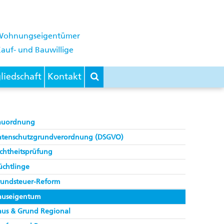
Wohnungseigentümer
auf- und Bauwillige
liedschaft
Kontakt
auordnung
atenschutzgrundverordnung (DSGVO)
chtheitsprüfung
üchtlinge
rundsteuer-Reform
auseigentum
aus & Grund Regional