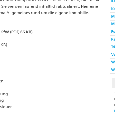
K
Sie werden laufend inhaltlich aktualisiert. Hier eine
Ko
ema Allgemeines rund um die eigene Immobilie.
M
M
KfW (PDF, 66 KB)
Po
Ra
 KB)
Tr
V
W
W
en
bung
ng
steuer