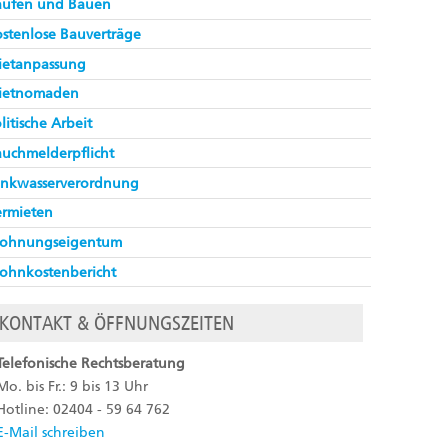
aufen und Bauen
stenlose Bauverträge
ietanpassung
ietnomaden
litische Arbeit
uchmelderpflicht
inkwasserverordnung
ermieten
ohnungseigentum
ohnkostenbericht
KONTAKT & ÖFFNUNGSZEITEN
Telefonische Rechtsberatung
Mo. bis Fr.: 9 bis 13 Uhr
Hotline: 02404 - 59 64 762
E-Mail schreiben