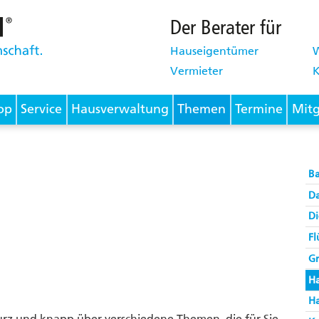
Der Berater für
Hauseigentümer
Vermieter
K
op
Service
Hausverwaltung
Themen
Termine
Mitg
B
D
Di
Fl
G
H
H
urz und knapp über verschiedene Themen, die für Sie